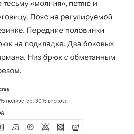
а тесьму «молния», петлю и
уговицу. Пояс на регулируемой
езинке. Передние половинки
рюк на подкладке. Два боковых
армана. Низ брюк с обметанным
резом.
став
% полиэстер, 30% вискоза
од