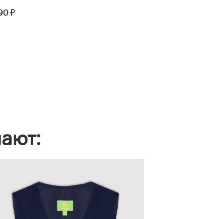
ЧЕРНЫЙ
90
₽
3990 - 4490
₽
пают: