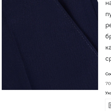
н
п
р
б
к
с
Со
70
Ух