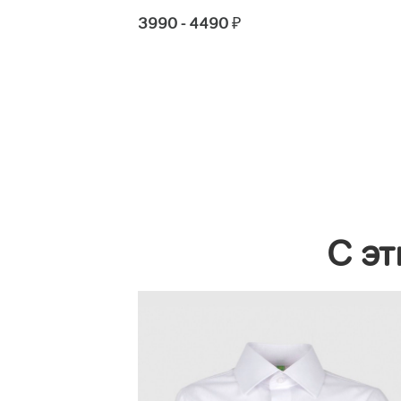
3990 - 4490
₽
С эт