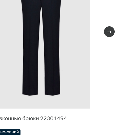
уженные брюки 22301494
Зауженные бр
22279248
МНО-СИНИЙ