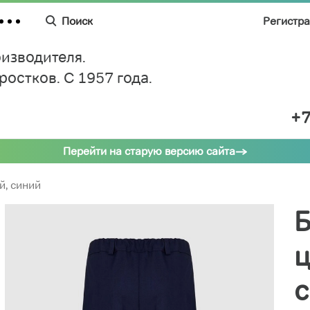
Поиск
Регистр
изводителя.
дростков.
C 1957 года.
+7
Перейти на старую версию сайта
й, синий
Б
ц