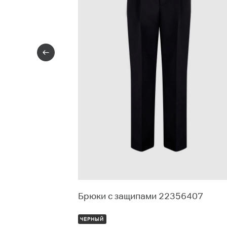
бъемом талии
Брюки с защипами 22356407
ЧЕРНЫЙ