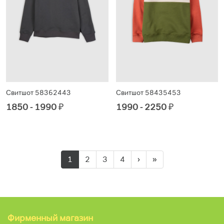
Свитшот 58362443
Свитшот 58435453
1850 - 1990
₽
1990 - 2250
₽
1
2
3
4
›
»
Фирменный магазин