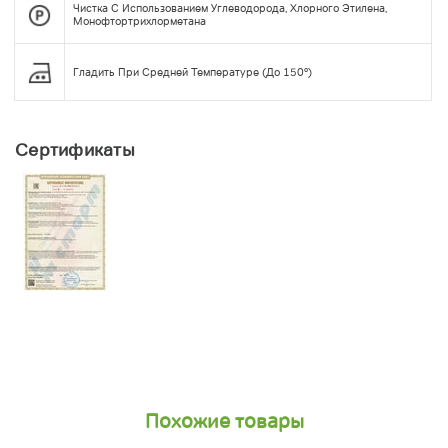
Чистка С Использованием Углеводорода, Хлорного Этилена,
Монофтортрихлорметана
Гладить При Средней Температуре (до 150°)
Сертификаты
Похожие товары