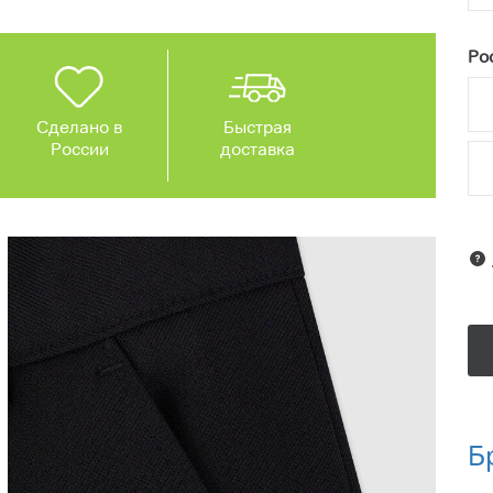
Рос
Сделано в
Быстрая
России
доставка
Б