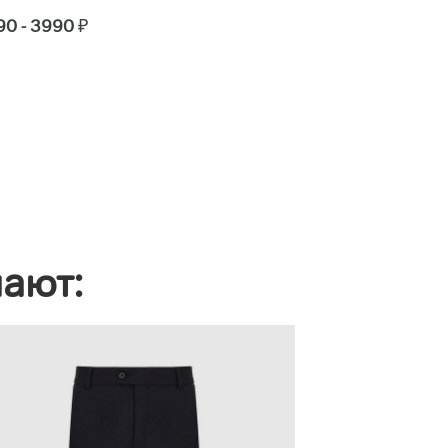
90 - 3990
₽
2600 - 3000
₽
пают: