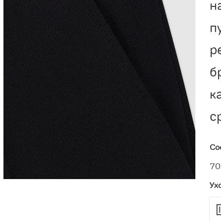
н
п
р
б
к
с
Со
70
Ух