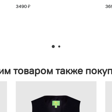
3490
₽
36
им товаром также поку