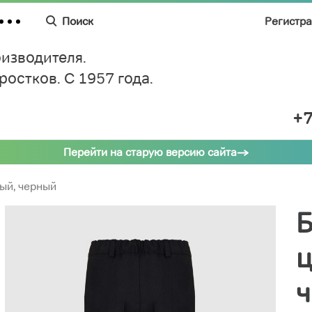
Поиск
Регистр
изводителя.
дростков.
C 1957 года.
+7
Перейти на старую версию сайта
ный, черный
Б
ц