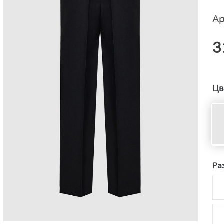
Ар
3
Цв
Ра