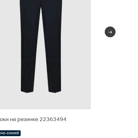
юки на резинке 22363494
Зауженные б
МНО-СИНИЙ
ТЕМНО-СИНИЙ