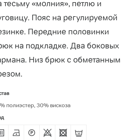
а тесьму «молния», петлю и
уговицу. Пояс на регулируемой
езинке. Передние половинки
рюк на подкладке. Два боковых
армана. Низ брюк с обметанным
резом.
став
% полиэстер, 30% вискоза
од