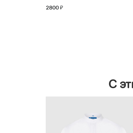
2800
₽
С эт