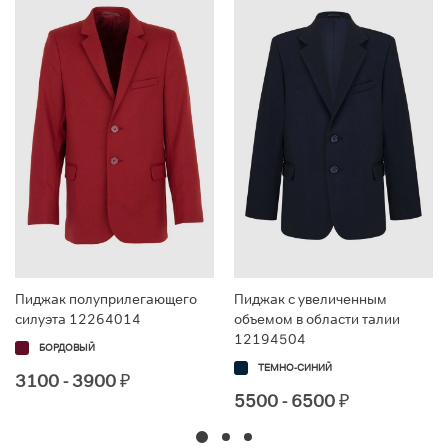
Пиджак полуприлегающего
Пиджак с увеличенным
силуэта 12264014
объемом в области талии
12194504
БОРДОВЫЙ
ТЕМНО-СИНИЙ
3100 - 3900
₽
5500 - 6500
₽