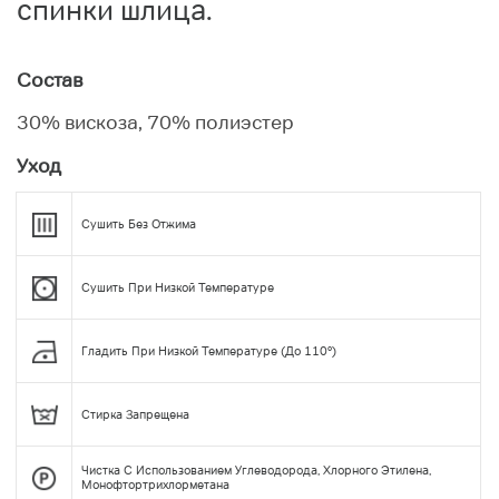
спинки шлица.
Состав
30% вискоза, 70% полиэстер
Уход
Сушить Без Отжима
Сушить При Низкой Температуре
Гладить При Низкой Температуре (до 110°)
Стирка Запрещена
Чистка С Использованием Углеводорода, Хлорного Этилена,
Монофтортрихлорметана