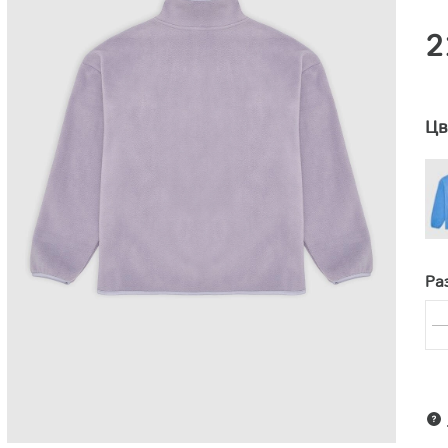
2
Цв
Раз