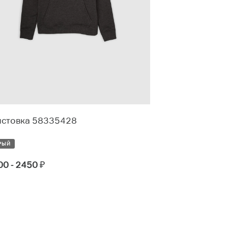
лстовка 58335428
Шорты 30319
РЫЙ
СИНИЙ
00 - 2450
₽
950 - 1250
₽