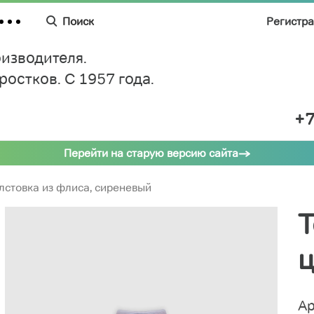
Поиск
Регистр
изводителя.
дростков.
C 1957 года.
+7
Перейти на старую версию сайта
лстовка из флиса, сиреневый
Т
ц
Ар