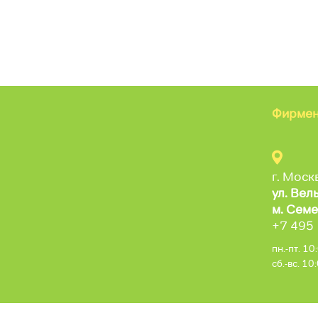
Фирмен
г. Моск
ул. Вел
м. Семе
+7 495
пн.-пт. 1
сб.-вс. 1