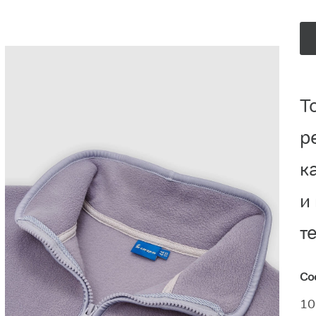
Т
р
к
и
т
Со
10