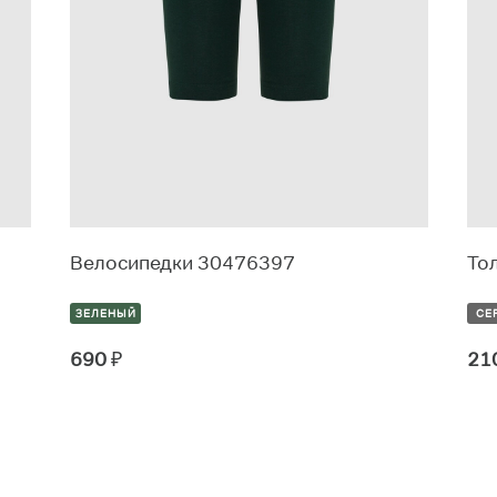
Велосипедки 30476397
То
ЗЕЛЕНЫЙ
СЕ
690
₽
21