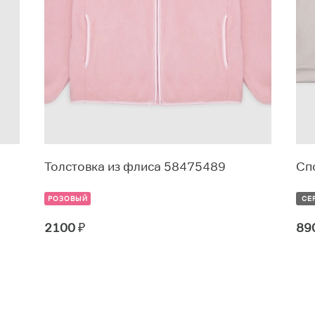
Толстовка из флиса 58475489
Сп
РОЗОВЫЙ
СЕ
2100
₽
89