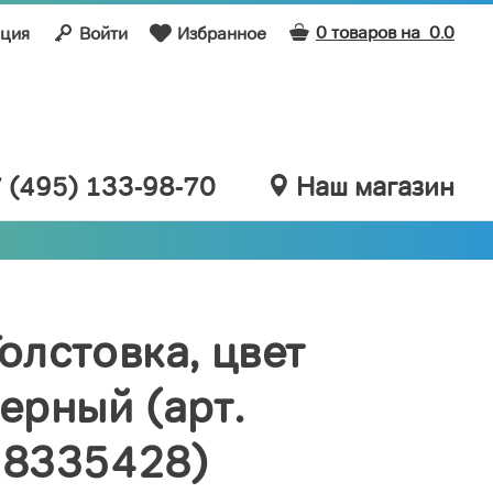
0 товаров на
0.0
ация
Войти
Избранное
 (495) 133-98-70
Наш магазин
олстовка, цвет
ерный (арт.
58335428)