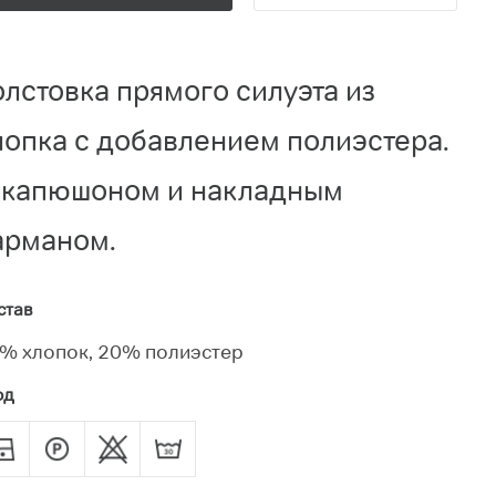
олстовка прямого силуэта из
лопка с добавлением полиэстера.
 капюшоном и накладным
арманом.
став
% хлопок, 20% полиэстер
од