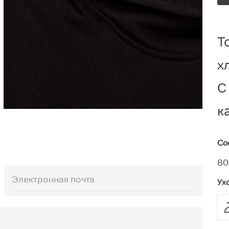
Т
х
С
к
Со
80
Ух