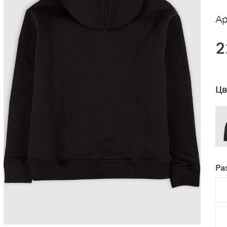
Ар
2
Цв
Ра