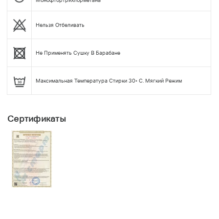
Монофтортрихлорметана
Нельзя Отбеливать
Не Применять Сушку В Барабане
Максимальная Температура Стирки 30◦ С. Мягкий Режим
Сертификаты