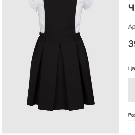
Ар
3
Цв
Ра