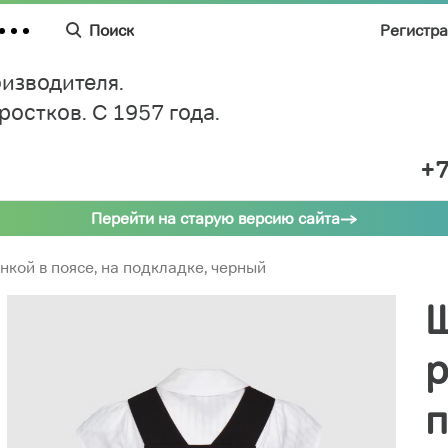
Поиск
Регистр
изводителя.
дростков.
C 1957 года.
+7
Перейти на старую версию сайта
кой в поясе, на подкладке, черный
Ш
р
п