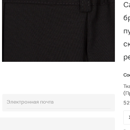
С
б
п
с
р
Со
Тк
(П
52