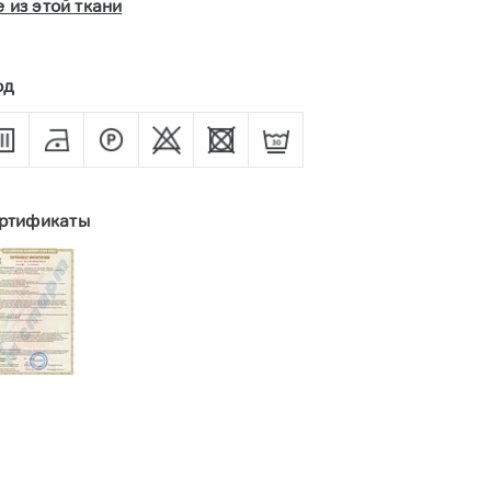
е из этой ткани
од
ртификаты