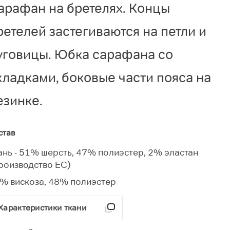
арафан на бретелях. Концы
ретелей застегиваются на петли и
уговицы. Юбка сарафана со
кладками, боковые части пояса на
езинке.
став
ань - 51% шерсть, 47% полиэстер, 2% эластан
роизводство ЕС)
% вискоза, 48% полиэстер
Характеристики ткани