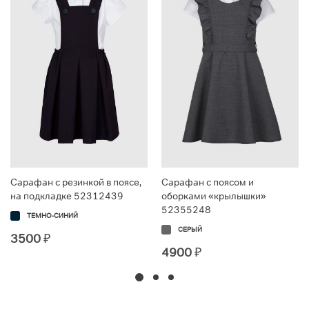
Сарафан с резинкой в поясе,
Сарафан с поясом и
на подкладке 52312439
оборками «крылышки»
52355248
ТЕМНО-СИНИЙ
СЕРЫЙ
3500
₽
4900
₽