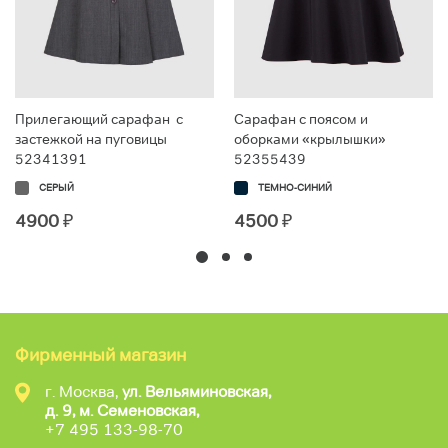
Прилегающий сарафан с
Сарафан с поясом и
застежкой на пуговицы
оборками «крылышки»
52341391
52355439
СЕРЫЙ
ТЕМНО-СИНИЙ
4900
₽
4500
₽
Фирменный магазин
г. Москва,
ул. Вельяминовская,
д. 9, м. Семеновская,
+7 495 133-98-70