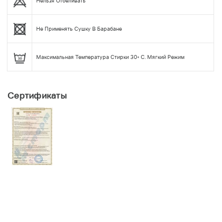
Нельзя Отбеливать
Не Применять Сушку В Барабане
Максимальная Температура Стирки 30◦ С. Мягкий Режим
Сертификаты