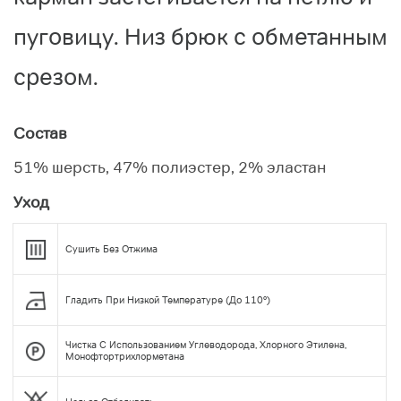
пуговицу. Низ брюк с обметанным
срезом.
Состав
51% шерсть, 47% полиэстер, 2% эластан
Уход
Сушить Без Отжима
Гладить При Низкой Температуре (до 110°)
Чистка С Использованием Углеводорода, Хлорного Этилена,
Монофтортрихлорметана