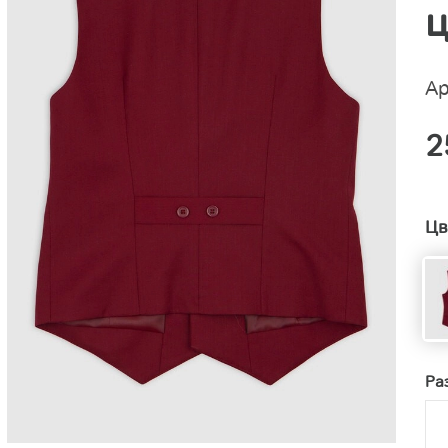
ц
Ар
2
Цв
Ра