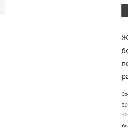
Ж
б
п
р
Со
50
52
Ух