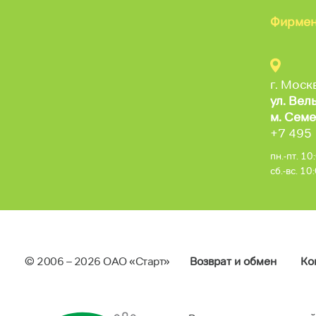
Фирмен
г. Моск
ул. Вел
м. Семе
+7 495
пн.-пт. 1
сб.-вс. 1
© 2006 – 2026 ОAO «Старт»
Возврат и обмен
Ко