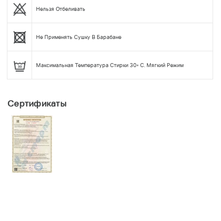
Нельзя Отбеливать
Не Применять Сушку В Барабане
Максимальная Температура Стирки 30◦ С. Мягкий Режим
Сертификаты