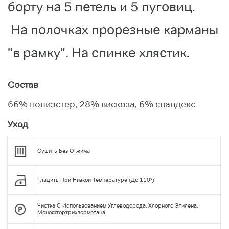
борту на 5 петель и 5 пуговиц.
На полочках прорезные карманы
"в рамку". На спинке хлястик.
Состав
66% полиэстер, 28% вискоза, 6% спандекс
Уход
Сушить Без Отжима
Гладить При Низкой Температуре (до 110°)
Чистка С Использованием Углеводорода, Хлорного Этилена,
Монофтортрихлорметана