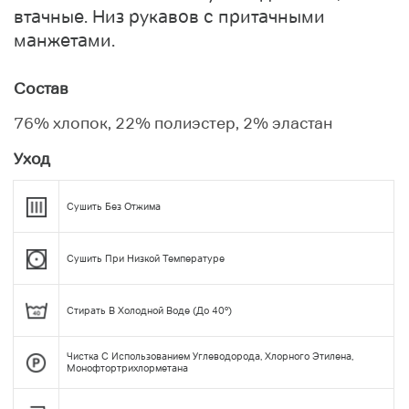
втачные. Низ рукавов с притачными
манжетами.
Состав
76% хлопок, 22% полиэстер, 2% эластан
Уход
Сушить Без Отжима
Сушить При Низкой Температуре
Стирать В Холодной Воде (до 40°)
Чистка С Использованием Углеводорода, Хлорного Этилена,
Монофтортрихлорметана