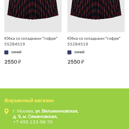
Юбка со складками "гофре"
Юбка со складками "гофре"
55284519
55284519
СИНИЙ
СИНИЙ
2550
₽
2550
₽
Фирменный магазин
г. Москва,
ул. Вельяминовская,
д. 9, м. Семеновская,
+7 495 133-98-70