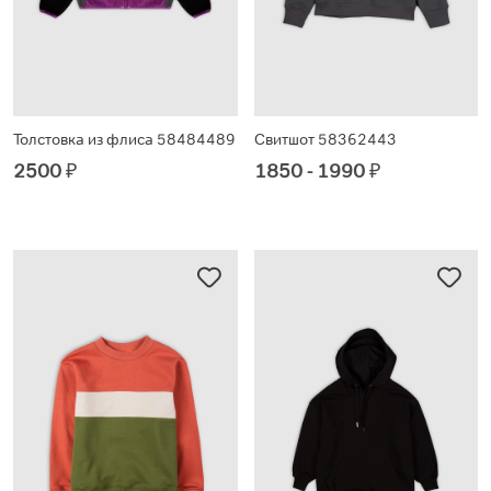
Толстовка из флиса 58484489
Свитшот 58362443
2500
₽
1850 - 1990
₽