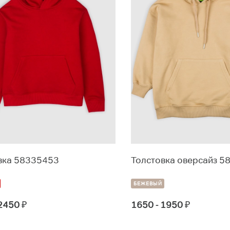
вка 58335453
Толстовка оверсайз 5
БЕЖЕВЫЙ
 2450
₽
1650 - 1950
₽