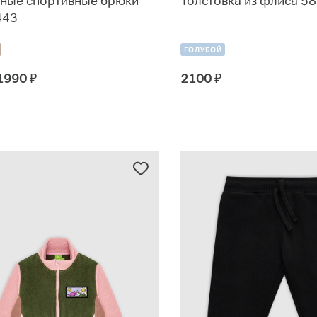
ные спортивные брюки
Толстовка из флиса 5
443
ГОЛУБОЙ
 1990
₽
2100
₽