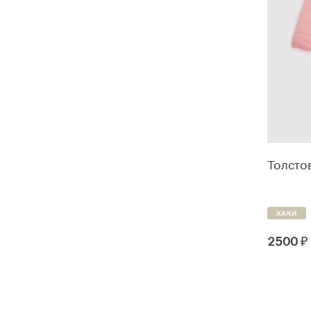
Школьная форма
0
Праздничная одежда
0
Возраст
Дети (6-12 лет)
48
Подростки (13-18 лет)
37
Толсто
Стоимость
ХАКИ
2500
₽