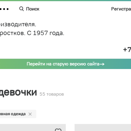
Поиск
Регистр
изводителя.
дростков.
C 1957 года.
+7
Перейти на старую версию сайта
 девочки
55 товаров
вная одежда