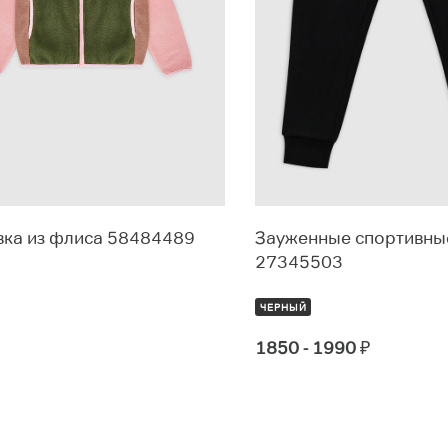
вка из флиса 58484489
Зауженные спортивны
27345503
ЧЕРНЫЙ
1850 - 1990
₽