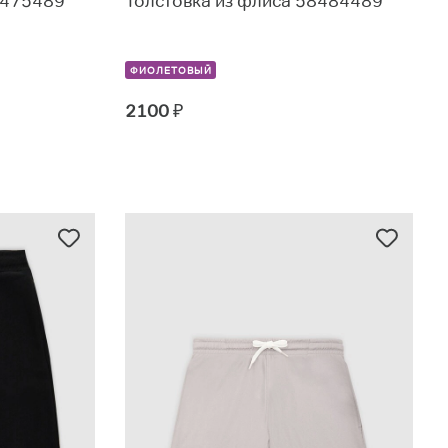
8475489
Толстовка из флиса 58484489
ФИОЛЕТОВЫЙ
2100
₽