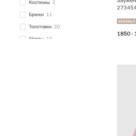
Заужен
Костюмы
2
27345
Брюки
11
БЕЖЕВЫЙ
Толстовки
20
1850 -
Шорты
10
Рюкзаки, ранцы
2
НикитаГрузовик
6
Новинки
7
Скидки
3
Размеры плюс
0
Тип одежды