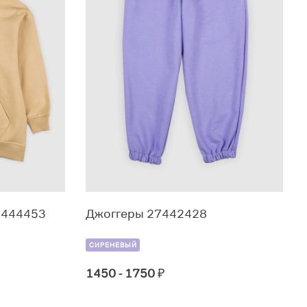
8444453
Джоггеры 27442428
СИРЕНЕВЫЙ
1450 - 1750
₽