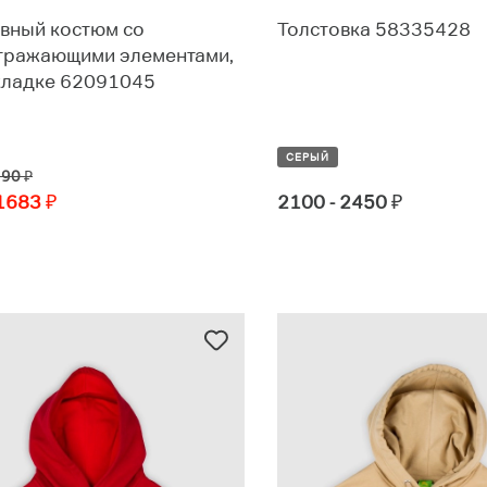
вный костюм со
Толстовка 58335428
тражающими элементами,
кладке 62091045
СЕРЫЙ
590
₽
 1683
₽
2100 - 2450
₽