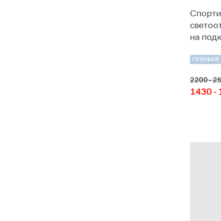
50
52
Спорти
светоо
на под
Рост
ГОЛУБОЙ
92
98
104
2200 - 2
1430 -
110
116
122
128
134
140
146
152
158
164
170
176
182
188