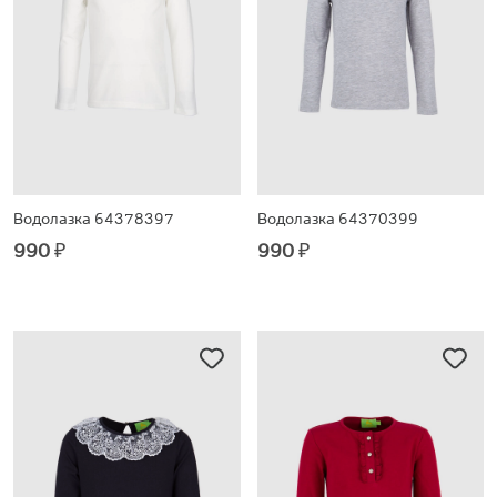
Водолазка 64378397
Водолазка 64370399
990
₽
990
₽