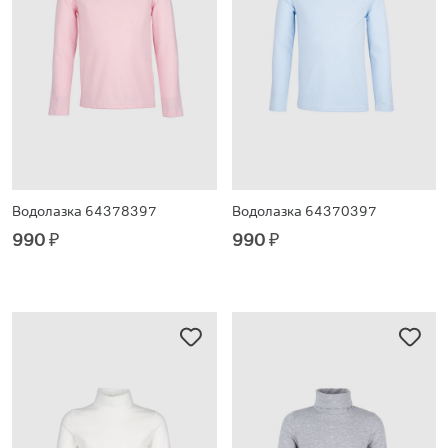
Водолазка 64378397
Водолазка 64370397
990
₽
990
₽