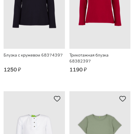
Блузка с кружевом 68374397
Трикотажная блузка
68382397
1250
₽
1190
₽