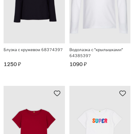
Блузка с кружевом 68374397
Водолазка с "крылышками"
64385397
1250
₽
1090
₽