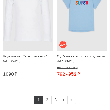
20%
Водолазка с "крылышками"
Футболка с коротким рукавом
64385435
44483435
990 - 1190
₽
1090
₽
792 - 952
₽
1
2
3
›
»