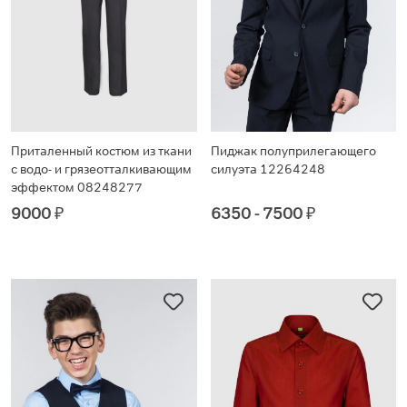
Приталенный костюм из ткани
Пиджак полуприлегающего
с водо- и грязеотталкивающим
силуэта 12264248
эффектом 08248277
9000
₽
6350 - 7500
₽