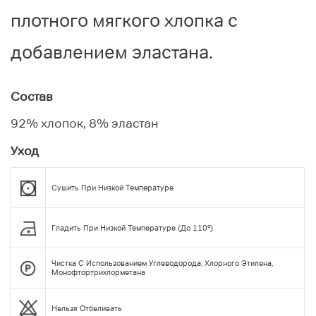
плотного мягкого хлопка с
добавлением эластана.
Состав
92% хлопок, 8% эластан
Уход
Сушить При Низкой Температуре
Гладить При Низкой Температуре (до 110°)
Чистка С Использованием Углеводорода, Хлорного Этилена,
Монофтортрихлорметана
Нельзя Отбеливать