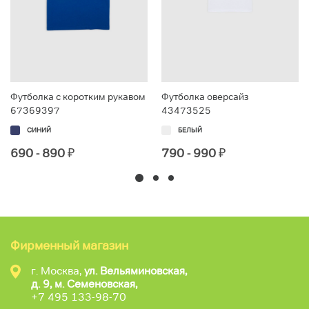
Футболка с коротким рукавом
Футболка оверсайз
67369397
43473525
СИНИЙ
БЕЛЫЙ
690 - 890
₽
790 - 990
₽
Фирменный магазин
г. Москва,
ул. Вельяминовская,
д. 9, м. Семеновская,
+7 495 133-98-70