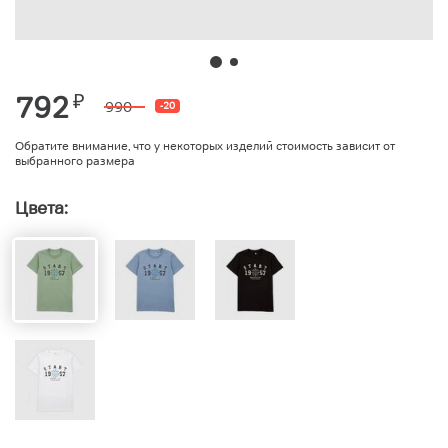
792
₽
990
-20
Обратите внимание, что у некоторых изделий стоимость зависит от
выбранного размера
Цвета: