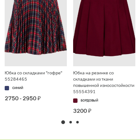
Юбка со складками "гофре"
Юбка на резинке со
55284465
складками из ткани
повышенной износостойкости
СИНИЙ
55554391
2750 - 2950
₽
БОРДОВЫЙ
3200
₽