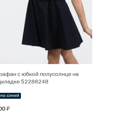
рафан с юбкой полусолнце на
Сарафан со в
дкладке 52288248
52549407
МНО-СИНИЙ
СИНИЙ
00
₽
4900
₽