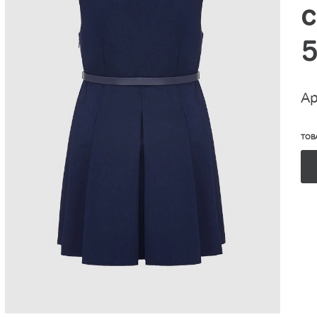
с
Ар
ТОВ