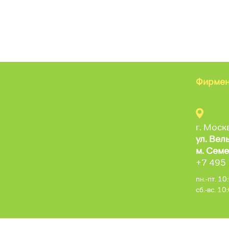
Фирмен
г. Моск
ул. Вел
м. Семе
+7 495
пн.-пт. 1
сб.-вс. 1