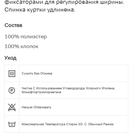
фиксаторами для регулирования ширины.
Спинка куртки удлинена.
Состав
100% полиэстер
100% хлопок
Уход
Сушить Без Отжима
Чистка С Использованием Углеводорода, Хлорного Этилена,
Монофтортрихлорметана
Нельзя Отбеливать
Максимальная Температура Стирки 30◦ С. Обычный Режим