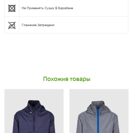
Не Применять Сушку В Барабане
Глажение Запрещено
Похожие товары