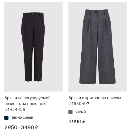
Брюки на регулируемой
Брюки с притачным поясом
резинке, на подкладке
24560407
24464439
СЕРЫЙ
ТЕМНО-СИНИЙ
3990
₽
2950 - 3490
₽