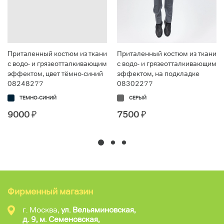
Приталенный костюм из ткани
Приталенный костюм из ткани
с водо- и грязеотталкивающим
с водо- и грязеотталкивающим
эффектом, цвет тёмно-синий
эффектом, на подкладке
08248277
08302277
ТЕМНО-СИНИЙ
СЕРЫЙ
9000
₽
7500
₽
Фирменный магазин
г. Москва,
ул. Вельяминовская,
д. 9, м. Семеновская,