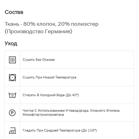
Состав
Ткань - 80% хлопок, 20% полиэстер
(Производство Германия)
Уход
Сушить Без Отжима
Сушить При Низкой Температуре
Стирать В Холодной Воде (до 40°)
Чистка С Использованием Углеводорода, Хлорного Этилена,
Монофтортрихлорметана
Гладить При Средней Температуре (до 150°)