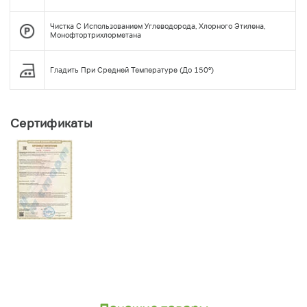
Чистка С Использованием Углеводорода, Хлорного Этилена,
Монофтортрихлорметана
Гладить При Средней Температуре (до 150°)
Сертификаты