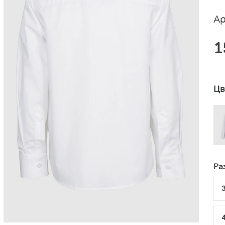
Ар
1
Цв
Ра
3
4