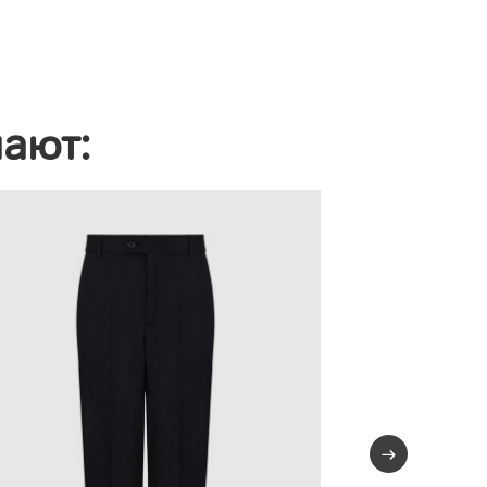
пают: