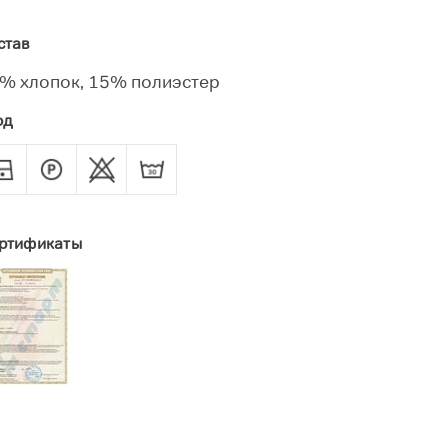
став
% хлопок, 15% полиэстер
од
ртификаты