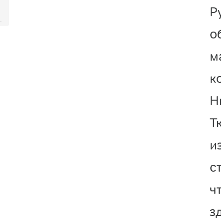
Р
о
м
к
Н
Т
и
с
ч
з