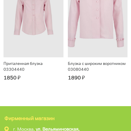
Приталенная блузка
Блузка с широким воротником
03304440
03080440
1850
₽
1890
₽
Фирменный магазин
г. Москва,
ул. Вельяминовская,