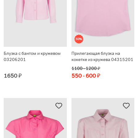
50%
Блузка с бантом и кружевом
Прилегающая блузка на
03206201
кокетке из кружева 04315201
1100 - 1200
₽
1650
₽
550 - 600
₽