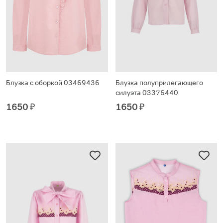
Блузка с оборкой 03469436
Блузка полуприлегающего
силуэта 03376440
1650
₽
1650
₽