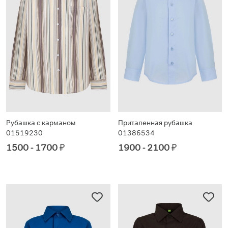
Рубашка с карманом
Приталенная рубашка
01519230
01386534
1500 - 1700
₽
1900 - 2100
₽