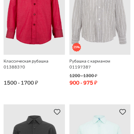
25%
Классическая рубашка
Рубашка с карманом
01388370
01197387
1200 - 1300
₽
1500 - 1700
₽
900 - 975
₽