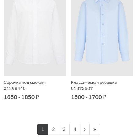
Сорочка под смокинг
Классическая рубашка
01298440
01373507
1650 - 1850
₽
1500 - 1700
₽
1
2
3
4
›
»