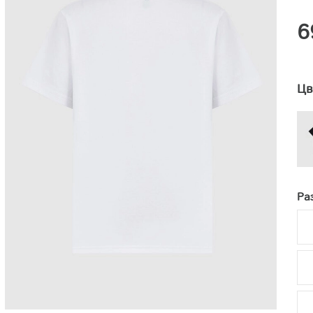
6
Цв
Ра