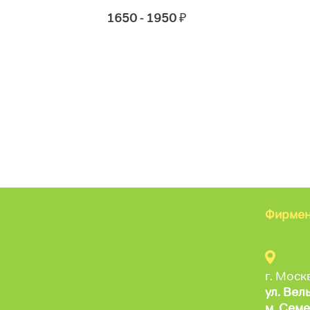
1650 - 1950
₽
Фирмен
г. Моск
ул. Вел
м. Семе