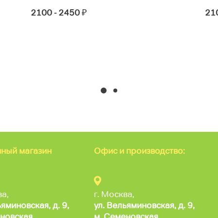
2100 - 2450
₽
21
ный магазин
Офис и производство:
ва,
г. Москва,
ьяминовская,
д. 9,
ул. Вельяминовская,
д. 9,
новская,
м. Семеновская,