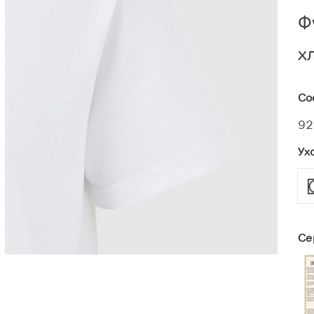
Ф
х
Со
92
Ух
Се