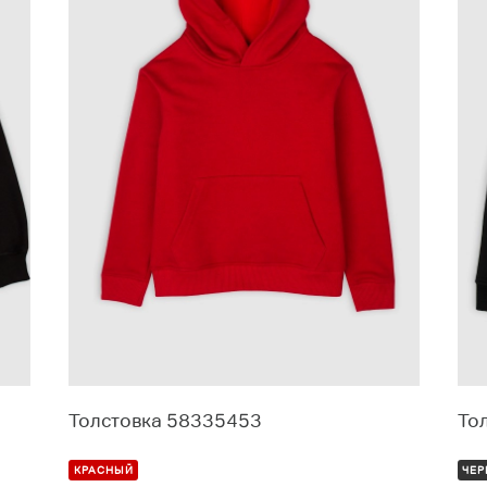
Толстовка 58335453
То
КРАСНЫЙ
ЧЕ