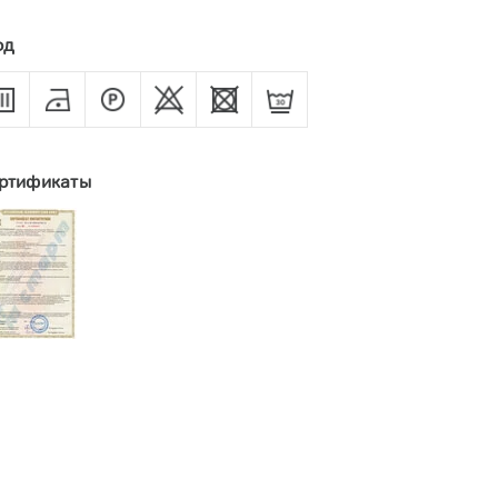
од
ртификаты