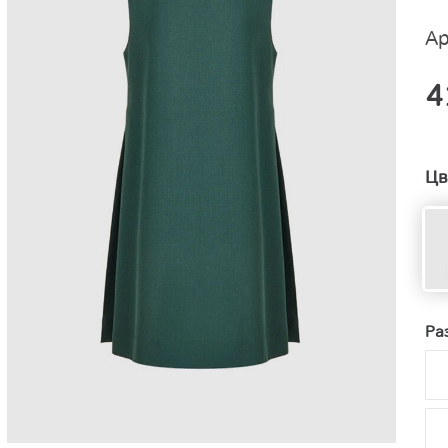
Ар
4
Цв
Ра