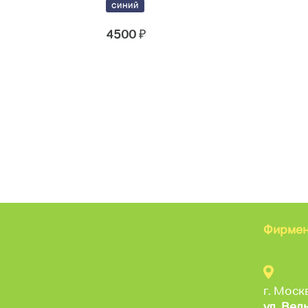
СИНИЙ
4500
₽
Фирмен
г. Моск
ул. Вел