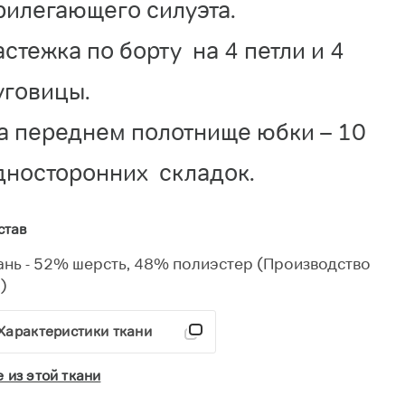
рилегающего силуэта.
астежка по борту на 4 петли и 4
уговицы.
а переднем полотнище юбки – 10
дносторонних складок.
став
ань - 52% шерсть, 48% полиэстер (Производство
)
Характеристики ткани
е из этой ткани