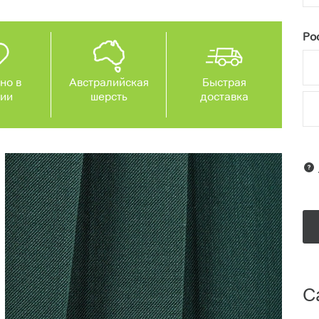
Рос
но в
Австралийская
Быстрая
сии
шерсть
доставка
С