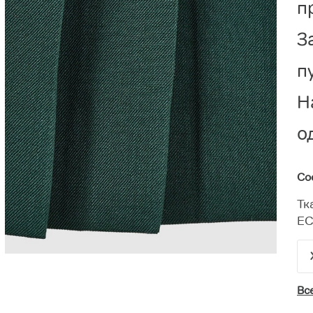
п
З
п
Н
о
Со
Тк
ЕС
Вс