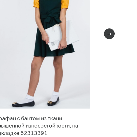
рафан с бантом из ткани
Школьный сар
вышенной износостойкости, на
подкладке 5
дкладке 52313391