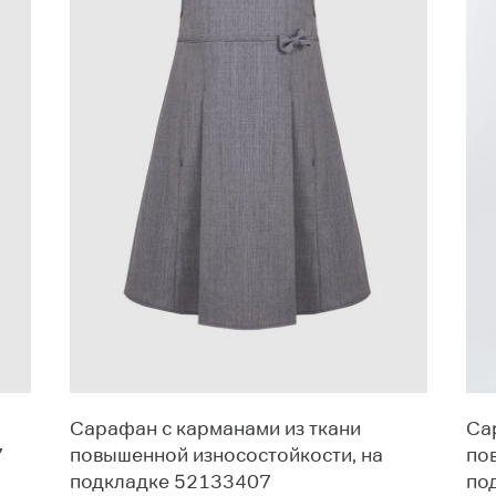
Сарафан с карманами из ткани
Са
7
повышенной износостойкости, на
по
подкладке 52133407
по