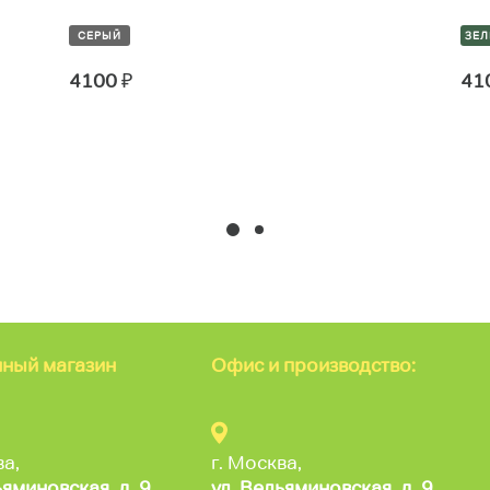
СЕРЫЙ
ЗЕ
4100
₽
41
ный магазин
Офис и производство:
ва,
г. Москва,
ьяминовская,
д. 9,
ул. Вельяминовская,
д. 9,