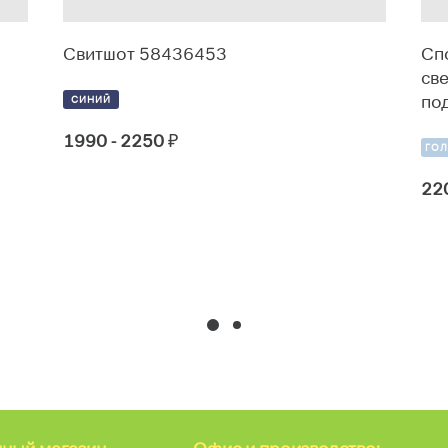
Свитшот 58436453
Сп
св
по
СИНИЙ
1990 - 2250
₽
ГО
22