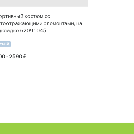
ортивный костюм со
Толстовка 5
етоотражающими элементами, на
дкладке 62091045
КРАСНЫЙ
2100 - 2450
₽
ЛУБОЙ
00 - 2590
₽