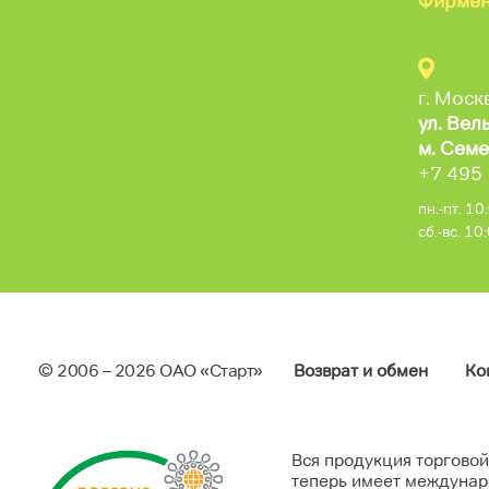
Фирмен
г. Моск
ул. Вел
м. Семе
+7 495
пн.-пт. 1
сб.-вс. 1
© 2006 – 2026 ОAO «Старт»
Возврат и обмен
Ко
Вся продукция торговой
теперь имеет междунар