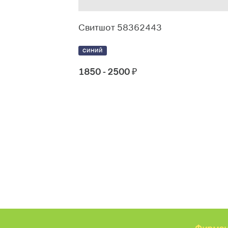
484489
Свитшот 58362443
СИНИЙ
1850 - 2500
₽