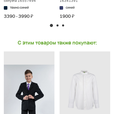
силуэта 16557494
16341391
ТЕМНО-СИНИЙ
СИНИЙ
3390 - 3990
₽
1900
₽
С этим товаром также покупают: