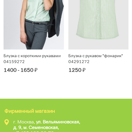
Блузка с короткими рукавами
Блузка с рукавом "фонарик"
04159272
04291272
1400 - 1650
₽
1250
₽
Фирменный магазин
г. Москва,
ул. Вельяминовская,
д. 9, м. Семеновская,