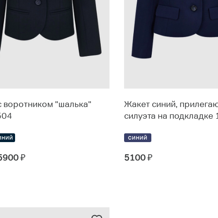
с воротником "шалька"
Жакет синий, прилега
504
силуэта на подкладке
ИНИЙ
СИНИЙ
 5900
₽
5100
₽