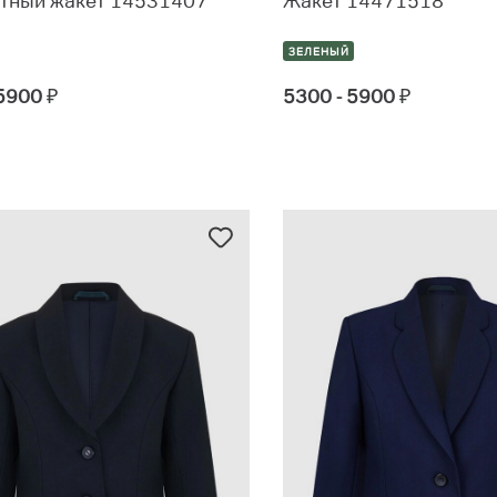
тный жакет 14531407
Жакет 14471518
ЗЕЛЕНЫЙ
 5900
₽
5300 - 5900
₽