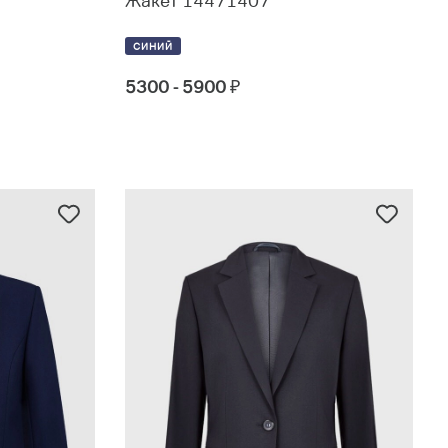
Жакет 14471407
СИНИЙ
5300 - 5900
₽