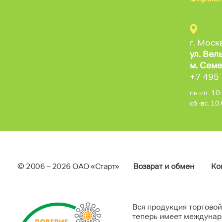
г. Моск
ул. Вел
м. Семе
+7 495
пн.-пт. 1
сб.-вс. 1
© 2006 – 2026 ОAO «Старт»
Возврат и обмен
Ко
Вся продукция торговой
теперь имеет междунар