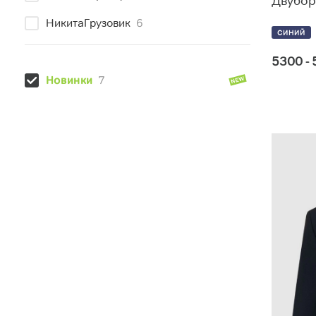
Двубор
НикитаГрузовик
6
СИНИЙ
5300 -
Новинки
7
Скидки
0
Размеры плюс
0
Тип одежды
Школьная форма
7
Праздничная одежда
0
Возраст
Дети (6-12 лет)
3