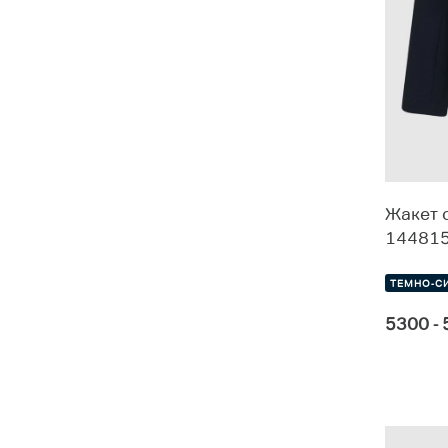
Подростки (13-18 лет)
5
Стоимость
Жакет 
14481
Цвет
ТЕМНО-С
5300 -
Размер