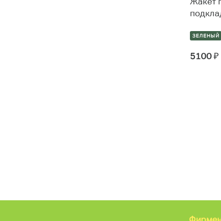
Жакет 
176
подкла
ЗЕЛЕНЫЙ
Тип одежды
5100
₽
КАТ3-310-46-407
2
Фирмен