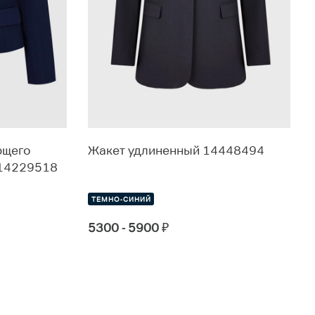
ющего
Жакет удлиненный 14448494
 14229518
ТЕМНО-СИНИЙ
5300 - 5900
₽