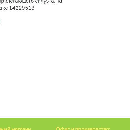
прилегающего силуэта, на
дке 14229518
ный магазин
Офис и производство: