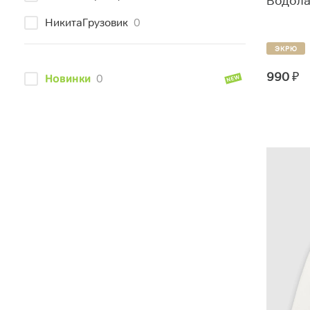
Водола
НикитаГрузовик
0
ЭКРЮ
990
₽
Новинки
0
Скидки
0
Размеры плюс
0
Тип одежды
Школьная форма
5
Праздничная одежда
0
Возраст
Дети (6-12 лет)
5