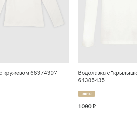
 с кружевом 68374397
Водолазка с "крылыш
64385435
ЭКРЮ
1090
₽