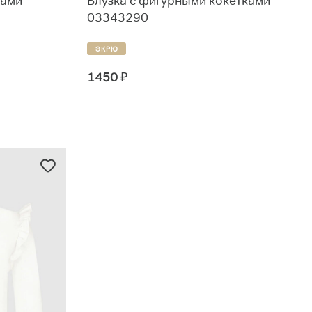
ками"
Блузка с фигурными кокетками
03343290
ЭКРЮ
1450
₽