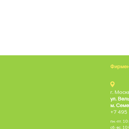
Размер
30
32
34
36
38
40
42
Фирмен
Рост
г. Моск
ул. Вел
122
128
134
м. Семе
+7 495
140
146
152
пн.-пт. 1
сб.-вс. 1