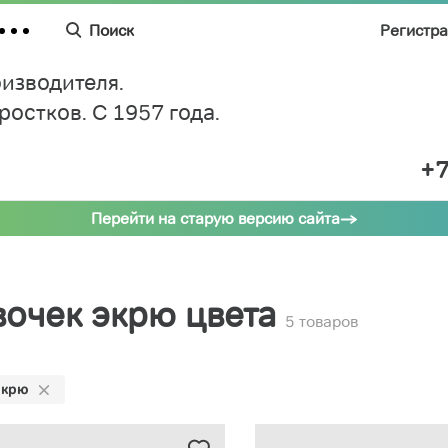
Поиск
Регистр
изводителя.
дростков.
C 1957 года.
+7
Перейти на старую версию сайта
вочек экрю цвета
5 товаров
Экрю