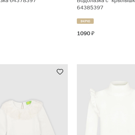
зка 64378397
Водолазка с "крылыш
64385397
ЭКРЮ
1090
₽