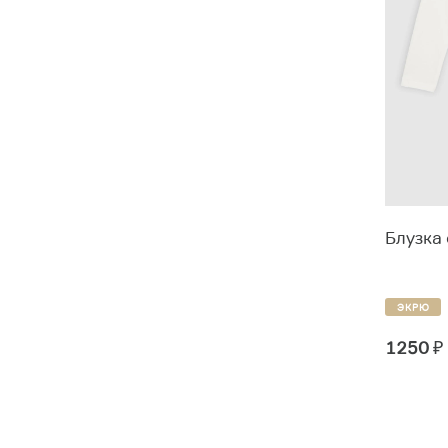
Подростки (13-18 лет)
3
Стоимость
Блузка
Цвет
ЭКРЮ
1250
₽