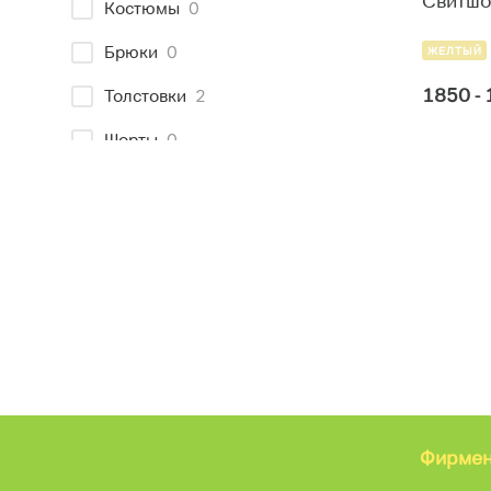
Свитшо
Костюмы
0
Брюки
0
ЖЕЛТЫЙ
1850 -
Толстовки
2
Шорты
0
Рюкзаки, ранцы
0
НикитаГрузовик
0
Новинки
0
Скидки
0
Размеры плюс
0
Фирмен
Тип одежды