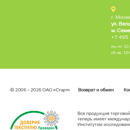
Школьная форма
0
г. Моск
Праздничная одежда
0
ул. Вел
м. Семе
+7 495
Возраст
пн.-пт. 1
Дети (6-12 лет)
2
сб.-вс. 1
Подростки (13-18 лет)
2
Стоимость
© 2006 – 2026 ОAO «Старт»
Возврат и обмен
Ко
Вся продукция торговой
теперь имеет междунар
Институтом исследовани