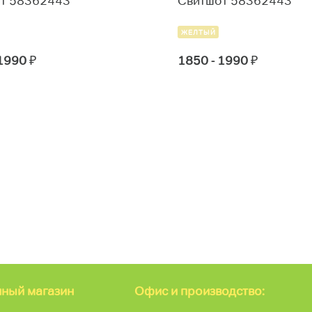
т 58362443
Свитшот 58362443
ЖЕЛТЫЙ
 1990
₽
1850 - 1990
₽
ный магазин
Офис и производство: