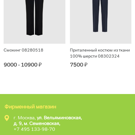
Смокинг 08280518
Приталенный костюм из ткани
100% шерсти 08302324
9000 - 10900
₽
7500
₽
Фирменный магазин
г. Москва,
ул. Вельяминовская,
д. 9, м. Семеновская,
+7 495 133-98-70